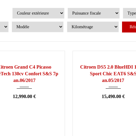
Réi
017
Manuelle
127000
2017
Automatique
SION
OCCASION
itroen Grand C4 Picasso
Citroen DS5 2.0 BlueHDI 
Tech 130cv Confort S&S 7p
Sport Chic EAT6 S&
an.06/2017
an.05/2017
12,990.00 €
15,490.00 €