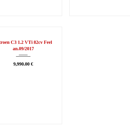
2017
Manuelle
80000
SION
troen C3 1.2 VTi 82cv Feel
an.09/2017
9,990.00 €