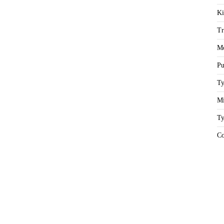
Ki
Tr
Mo
Pu
Ty
Mi
Ty
Co