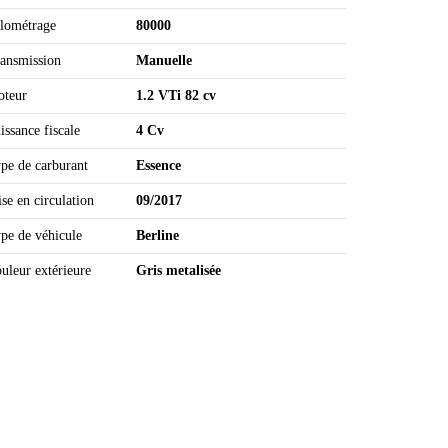
lométrage
80000
ansmission
Manuelle
teur
1.2 VTi 82 cv
issance fiscale
4 Cv
pe de carburant
Essence
se en circulation
09/2017
pe de véhicule
Berline
uleur extérieure
Gris metalisée