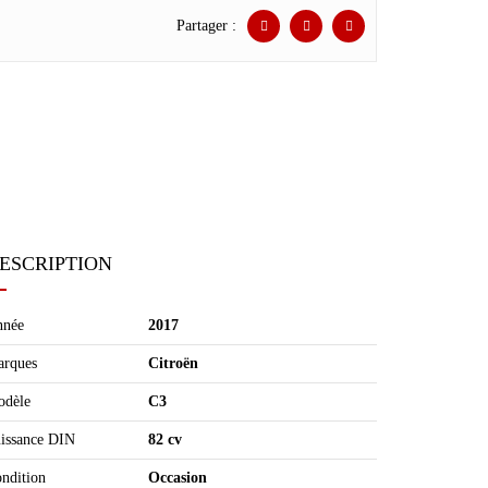
Partager :
ESCRIPTION
nnée
2017
rques
Citroën
dèle
C3
issance DIN
82 cv
ndition
Occasion