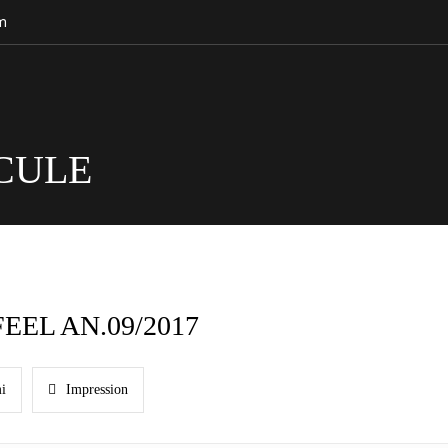
m
CULE
FEEL AN.09/2017
i
Impression