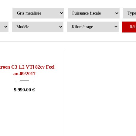
Réi
2017
Manuelle
80000
SION
troen C3 1.2 VTi 82cv Feel
an.09/2017
9,990.00 €